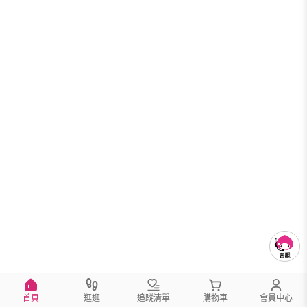
首頁
逛逛
追蹤清單
購物車
會員中心