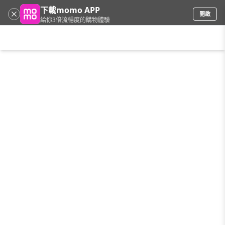
下載momo APP
開啟
給你3倍流暢度的購物體驗
請輸入搜尋關鍵字
首頁
限時搶購
直播
mo店+
看看買
家電
電玩
手機/相