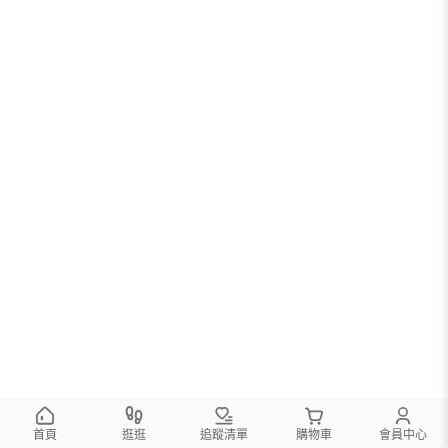
首頁
逛逛
追蹤清單
購物車
會員中心