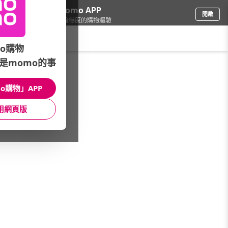
下載momo APP
開啟
給你3倍流暢度的購物體驗
請輸入搜尋關鍵字
o購物
是momo的事
鞋包箱
/
女鞋
/
莫卡辛/樂福鞋
o購物」APP
館長推薦
月銷量
新上市
價格
評價
用網頁版
很抱歉，沒有篩選到符合條件的商品
您可以調整篩選條件試試看