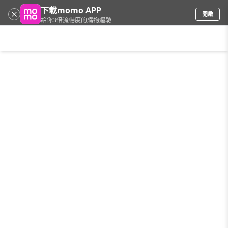
下載momo APP
開啟
給你3倍流暢度的購物體驗
請輸入搜尋關鍵字
首頁
限時搶購
直播
mo店+
看看買
家電
電玩
手機/相