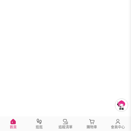
首頁
逛逛
追蹤清單
購物車
會員中心