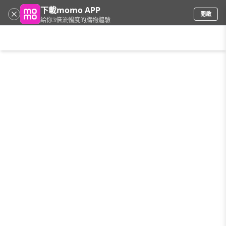
下載momo APP
開啟
給你3倍流暢度的購物體驗
請輸入搜尋關鍵字
首頁
限時搶購
直播
mo店+
看看買
家電
電玩
手機/相