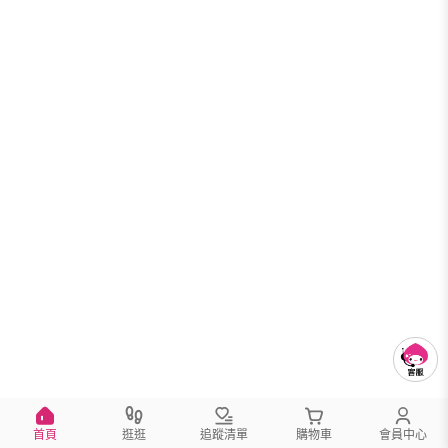
首頁
逛逛
追蹤清單
購物車
會員中心