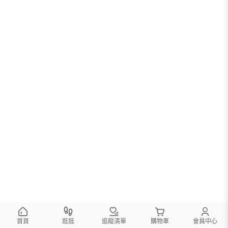
首頁
逛逛
追蹤清單
購物車
會員中心