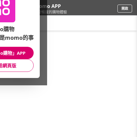
下載momo APP
開啟
給你3倍流暢度的購物體驗
請輸入搜尋關鍵字
o購物
是momo的事
餐廚用品
/
鍋具
/
平底鍋
/
鐵鍋/鑄鐵鍋
o購物」APP
館長推薦
月銷量
新上市
價格
評價
用網頁版
很抱歉，沒有篩選到符合條件的商品
您可以調整篩選條件試試看