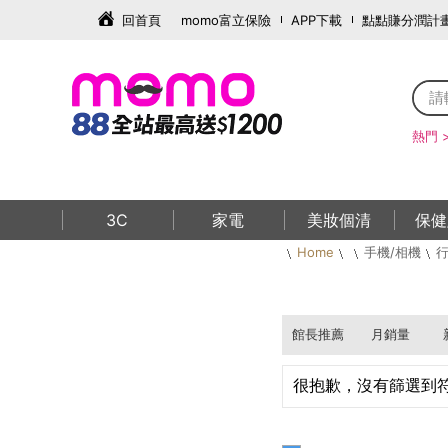
回首頁
momo富立保險
APP下載
點點賺分潤計
熱門 
3C
家電
美妝個清
保健
Home
手機/相機
行
館長推薦
月銷量
很抱歉，沒有篩選到