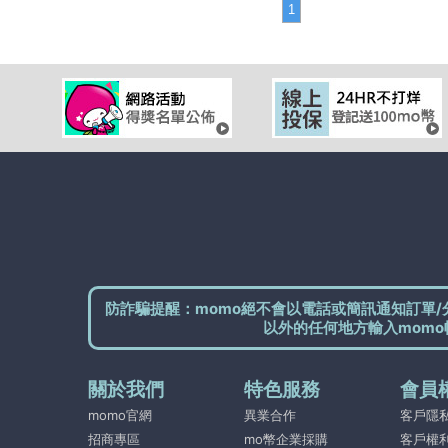
1
防詐騙提醒：momo絕不會以電話或簡訊通知訂單/
以外的任何地方輸入momo
關於我們
特色服務
會員
momo官網
異業合作
客戶隱
招商專區
mo幣企業採購
客戶權