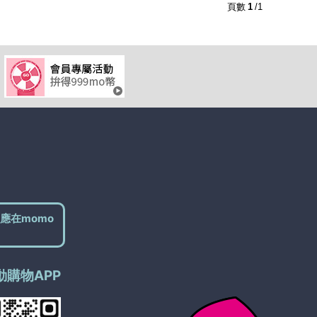
2
及以上
1
及以上
頁數
1
/1
應在momo
動購物APP