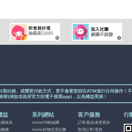
分期出錯、或變更付款方式，更不會要您前往ATM進行任何操作！不
帳密(例如非政府官方的電子發票app)，以免權益受損！
權益
系列網站
客戶服務
行
私權政策
momoFB粉絲團
訂單/配送進度查詢
利義務
momo好物交流社團
取消訂單/退貨