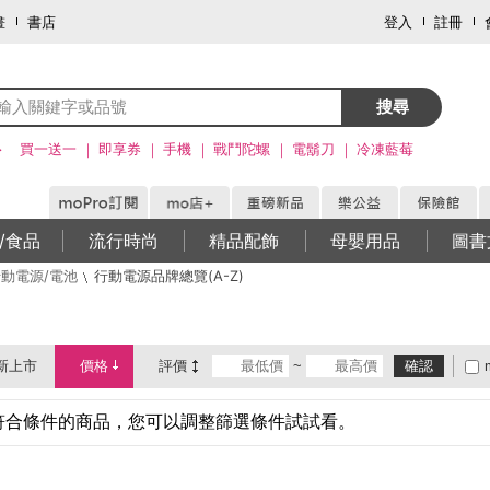
畫
書店
登入
註冊
搜尋
>
買一送一
即享券
手機
戰鬥陀螺
電鬍刀
冷凍藍莓
/食品
流行時尚
精品配飾
母嬰用品
圖書
動電源/電池
行動電源品牌總覽(A-Z)
新上市
價格
評價
~
確認
符合條件的商品，您可以調整篩選條件試試看。