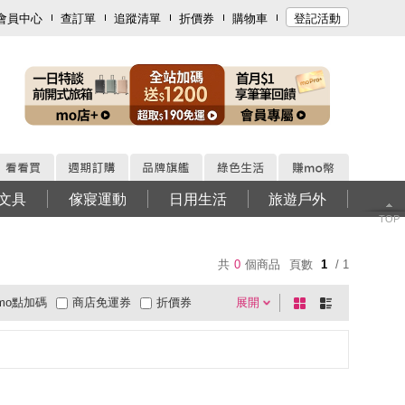
會員中心
查訂單
追蹤清單
折價券
購物車
登記活動
文具
傢寢運動
日用生活
旅遊戶外
TOP
共
0
個商品
頁數
1
/ 1
mo點加碼
商店免運券
折價券
展開
棋
條
0利率
商品有量
快速到貨
盤
列
超商取貨
大家電安心配
有影片
式
式
電視購物
低溫宅配
週期購
貨到付款
超商付款
直配大陸
5
4
及以上
3
及以上