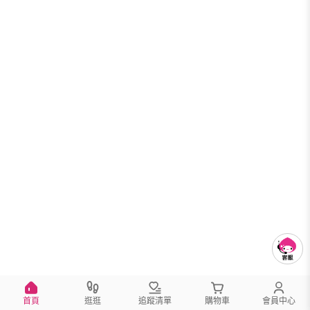
首頁
逛逛
追蹤清單
購物車
會員中心