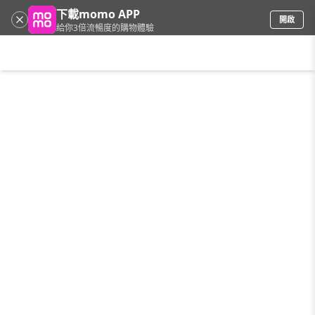
下載momo APP
開啟
給你3倍流暢度的購物體驗
請輸入搜尋關鍵字
首頁
限時搶購
直播
mo店+
看看買
家電
電玩
手機/相