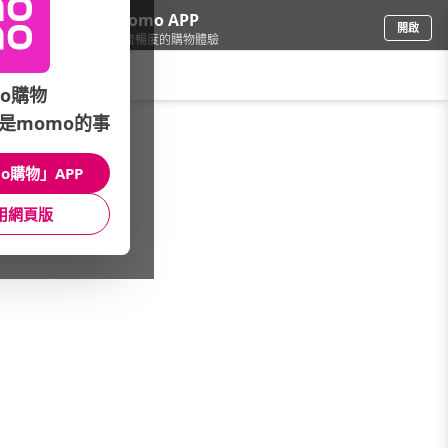
下載momo APP
開啟
給你3倍流暢度的購物體驗
請輸入搜尋關鍵字
o購物
是momo的事
食品飲料
/
休閒零食
/
果凍布丁
o購物」APP
館長推薦
月銷量
新上市
價格
評價
用網頁版
很抱歉，沒有篩選到符合條件的商品
您可以調整篩選條件試試看