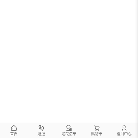
首頁
逛逛
追蹤清單
購物車
會員中心