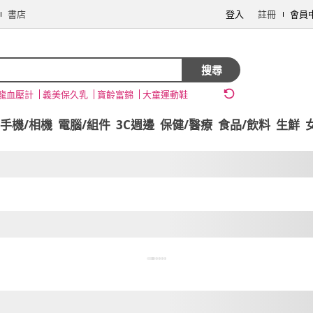
書店
登入
註冊
會員
搜尋
龍血壓計
義美保久乳
寶齡富錦
大童運動鞋
手機/相機
電腦/組件
3C週邊
保健/醫療
食品/飲料
生鮮