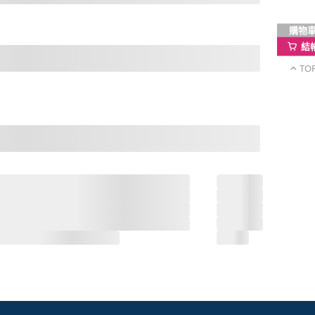
購物
結
TO