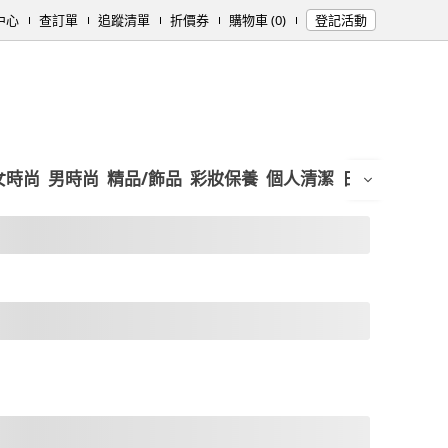
中心
查訂單
追蹤清單
折價券
購物車 (0)
登記活動
女時尚
男時尚
精品/飾品
彩妝保養
個人清潔
日用/紙品
母