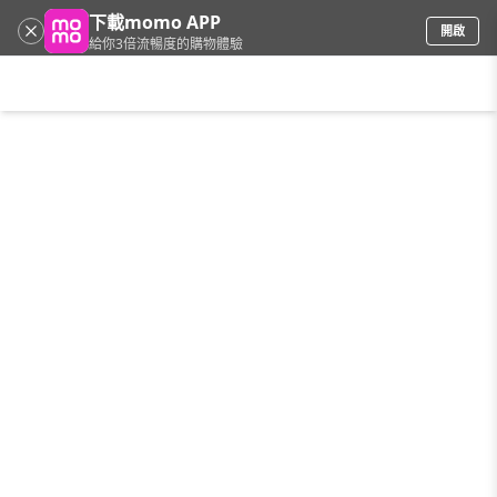
下載momo APP
開啟
給你3倍流暢度的購物體驗
請輸入搜尋關鍵字
首頁
限時搶購
直播
mo店+
看看買
家電
電玩
手機/相