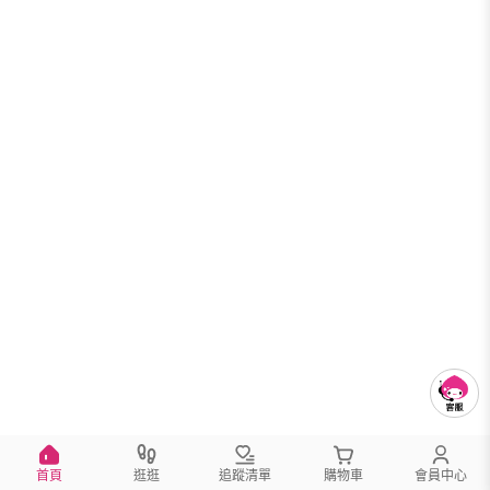
首頁
逛逛
追蹤清單
購物車
會員中心