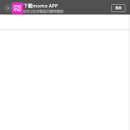
下載momo APP
開啟
給你3倍流暢度的購物體驗
請輸入搜尋關鍵字
首頁
限時搶購
直播
mo店+
看看買
家電
電玩
手機/相