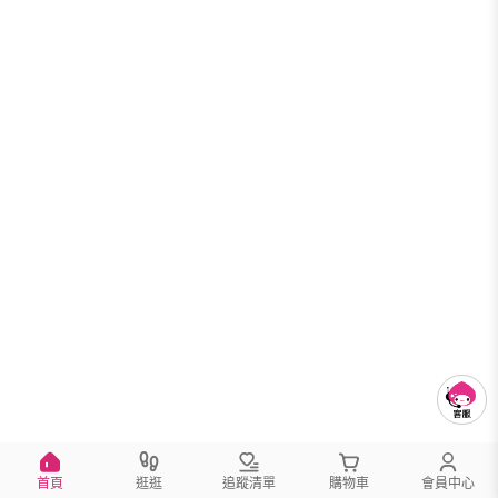
首頁
逛逛
追蹤清單
購物車
會員中心