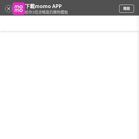
下載momo APP
開啟
給你3倍流暢度的購物體驗
請輸入搜尋關鍵字
首頁
限時搶購
直播
mo店+
看看買
家電
電玩
手機/相