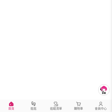
首頁
逛逛
追蹤清單
購物車
會員中心