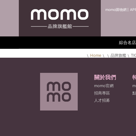
momo購物網
AP
綜合名店
Home
品牌旗艦
T
關於我們
momo官網
m
招商專區
人才招募