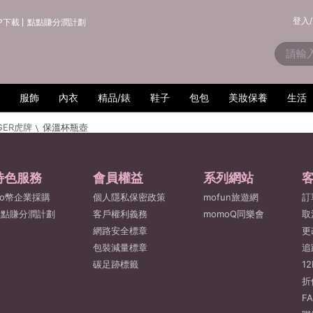
登入/
P下載
點點賺分潤計劃
服飾
內衣
精品/錶
鞋子
包包
美妝保養
生活
IGER虎牌
保溫杯瓶壺
特色服務
會員權益
系列網站
o幣企業採購
個人隱私保密政策
mofun旅遊網
訂
點點賺分潤計劃
客戶權利義務
momoQ同樂會
取
網路安全標章
更
包裝減量標章
追
碳足跡標籤
1
折
F