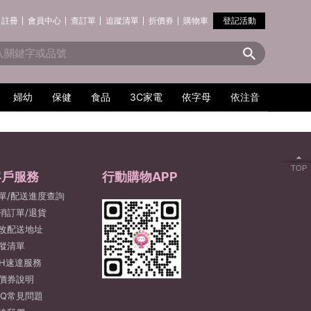
註冊
會員中心
查訂單
追蹤清單
折價券
購物車
登記活動
婦幼
保健
食品
3C家電
依字母
依注音
TOP
客戶服務
行動購物APP
單/配送進度查詢
消訂單/退貨
改配送地址
蹤清單
2H速達服務
價券說明
AQ常見問題