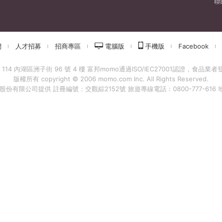
聯
們
人才招募
招商專區
電腦版
手機版
Facebook
 內湖區洲子街 96 號 4 樓 富邦momo通過ISO/IEC27001認證，食品業者登錄字
版權所有 copyright © 2006 momo.com Inc. All Rights Reserved.
有限公司提供 註冊編號：交觀綜2152號 旅遊專線電話：0800-777-616