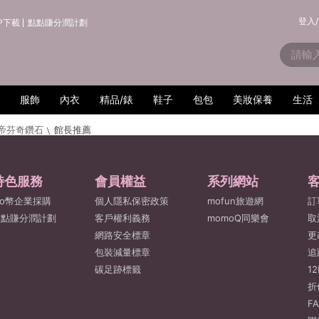
登入/
P下載
點點賺分潤計劃
服飾
內衣
精品/錶
鞋子
包包
美妝保養
生活
帝芬奇鑽石
館長推薦
特色服務
會員權益
系列網站
o幣企業採購
個人隱私保密政策
mofun旅遊網
訂
點點賺分潤計劃
客戶權利義務
momoQ同樂會
取
網路安全標章
更
包裝減量標章
追
碳足跡標籤
1
折
F