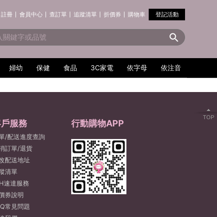
註冊
會員中心
查訂單
追蹤清單
折價券
購物車
登記活動
婦幼
保健
食品
3C家電
依字母
依注音
TOP
客戶服務
行動購物APP
單/配送進度查詢
消訂單/退貨
改配送地址
蹤清單
2H速達服務
價券說明
AQ常見問題