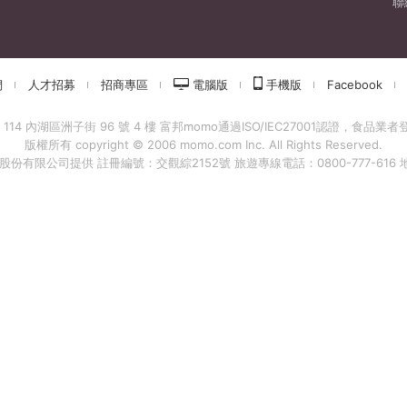
聯
們
人才招募
招商專區
電腦版
手機版
Facebook
 內湖區洲子街 96 號 4 樓 富邦momo通過ISO/IEC27001認證，食品業者登錄字
版權所有 copyright © 2006 momo.com Inc. All Rights Reserved.
有限公司提供 註冊編號：交觀綜2152號 旅遊專線電話：0800-777-616