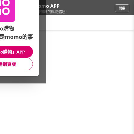
下載momo APP
開啟
給你3倍流暢度的購物體驗
請輸入搜尋關鍵字
o購物
是momo的事
品牌旗艦
/
LEGO樂高
/
本月主打
/
超級英雄
o購物」APP
館長推薦
月銷量
新上市
價格
評價
用網頁版
很抱歉，沒有篩選到符合條件的商品
您可以調整篩選條件試試看