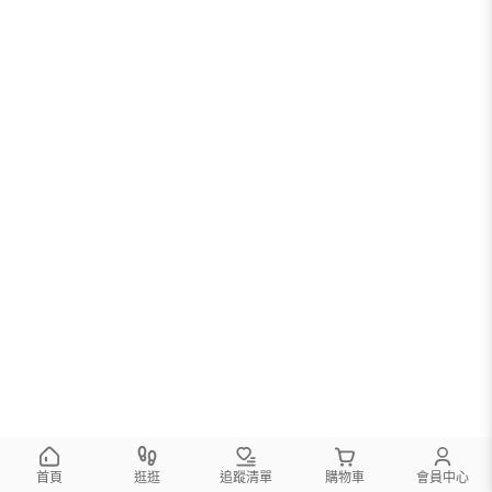
首頁
逛逛
追蹤清單
購物車
會員中心