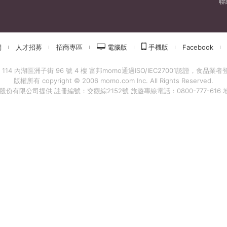
聯
們
人才招募
招商專區
電腦版
手機版
Facebook
 內湖區洲子街 96 號 4 樓 富邦momo通過ISO/IEC27001認證，食品業者登錄字
版權所有 copyright © 2006 momo.com Inc. All Rights Reserved.
有限公司提供 註冊編號：交觀綜2152號 旅遊專線電話：0800-777-616