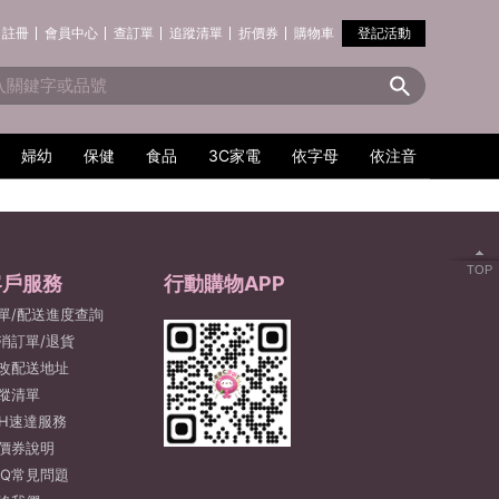
註冊
會員中心
查訂單
追蹤清單
折價券
購物車
登記活動
婦幼
保健
食品
3C家電
依字母
依注音
TOP
客戶服務
行動購物APP
單/配送進度查詢
消訂單/退貨
改配送地址
蹤清單
2H速達服務
價券說明
AQ常見問題