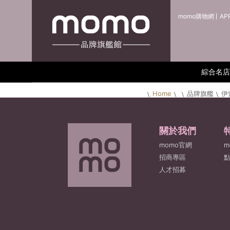
momo購物網
AP
綜合名店
Home
品牌旗艦
伊
關於我們
momo官網
m
招商專區
人才招募