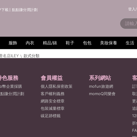
登入/
P下載
點點賺分潤計劃
服飾
內衣
精品/錶
鞋子
包包
美妝保養
生活
蕾名店ILEY
款式分類
特色服務
會員權益
系列網站
o幣企業採購
個人隱私保密政策
mofun旅遊網
訂
點點賺分潤計劃
客戶權利義務
momoQ同樂會
取
網路安全標章
更
包裝減量標章
追
碳足跡標籤
1
折
F