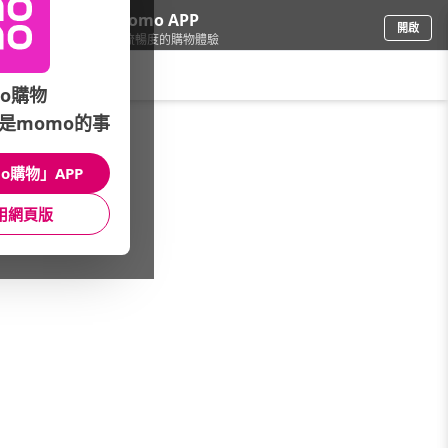
下載momo APP
開啟
給你3倍流暢度的購物體驗
請輸入搜尋關鍵字
o購物
是momo的事
品牌旗艦
/
ATUNAS 歐都納
/
韓國Metodo防盜包
/
斜背/單肩包
o購物」APP
館長推薦
月銷量
新上市
價格
評價
用網頁版
很抱歉，沒有篩選到符合條件的商品
您可以調整篩選條件試試看