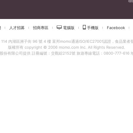
聯
們
人才招募
招商專區
電腦版
手機版
Facebook
 內湖區洲子街 96 號 4 樓 富邦momo通過ISO/IEC27001認證，食品業者登錄字
版權所有 copyright © 2006 momo.com Inc. All Rights Reserved.
有限公司提供 註冊編號：交觀綜2152號 旅遊專線電話：0800-777-616