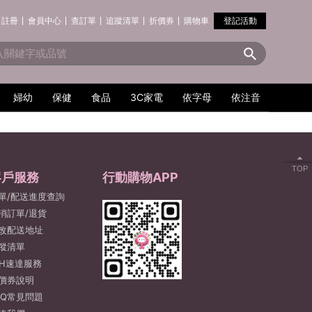
註冊
會員中心
查訂單
追蹤清單
折價券
購物車
登記活動
婦幼
保健
食品
3C家電
依字母
依注音
TOP
客戶服務
行動購物APP
單/配送進度查詢
消訂單/退貨
改配送地址
蹤清單
2H速達服務
價券說明
AQ常見問題