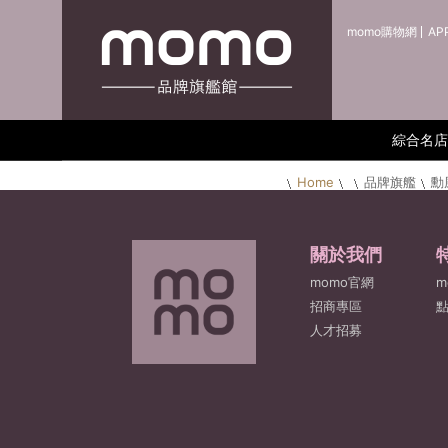
momo購物網
AP
綜合名店
Home
品牌旗艦
勳
關於我們
momo官網
m
招商專區
人才招募