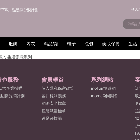
登入/
P下載
點點賺分潤計劃
服飾
內衣
精品/錶
鞋子
包包
美妝保養
生活
風
生活家電系列
特色服務
會員權益
系列網站
o幣企業採購
個人隱私保密政策
mofun旅遊網
訂
點點賺分潤計劃
客戶權利義務
momoQ同樂會
取
網路安全標章
更
包裝減量標章
追
碳足跡標籤
1
折
F