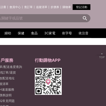
註冊
會員中心
查訂單
追蹤清單
折價券
購物車
登記活動
婦幼
保健
食品
3C家電
依字母
依注音
TOP
客戶服務
行動購物APP
單/配送進度查詢
消訂單/退貨
改配送地址
蹤清單
2H速達服務
價券說明
AQ常見問題