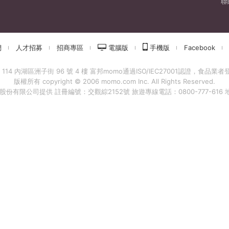
聯
們
人才招募
招商專區
電腦版
手機版
Facebook
 內湖區洲子街 96 號 4 樓 富邦momo通過ISO/IEC27001認證，食品業者登錄字
版權所有 copyright © 2006 momo.com Inc. All Rights Reserved.
有限公司提供 註冊編號：交觀綜2152號 旅遊專線電話：0800-777-616