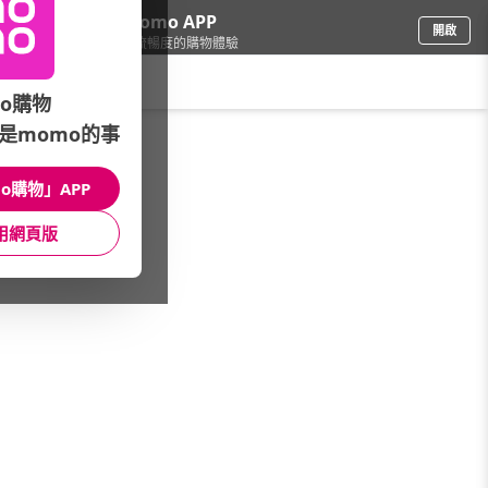
下載momo APP
開啟
給你3倍流暢度的購物體驗
請輸入搜尋關鍵字
o購物
是momo的事
品牌旗艦
/
tittot琉園
/
送禮目的
/
開業/創業
o購物」APP
館長推薦
月銷量
新上市
價格
評價
用網頁版
很抱歉，沒有篩選到符合條件的商品
您可以調整篩選條件試試看