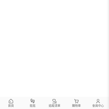
首頁
逛逛
追蹤清單
購物車
會員中心