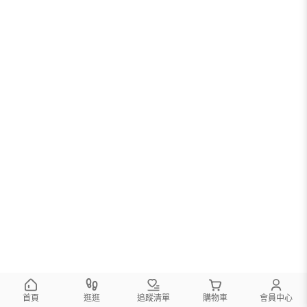
首頁
逛逛
追蹤清單
購物車
會員中心