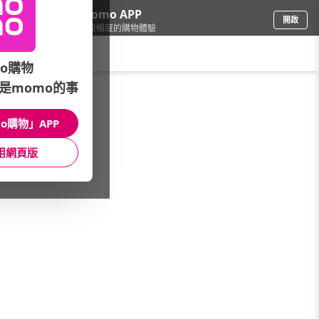
下載momo APP
開啟
給你3倍流暢度的購物體驗
請輸入搜尋關鍵字
o購物
是momo的事
品牌旗艦
/
New Balance
/
服飾系列
/
女性系列下著
o購物」APP
館長推薦
月銷量
新上市
價格
評價
用網頁版
很抱歉，沒有篩選到符合條件的商品
您可以調整篩選條件試試看