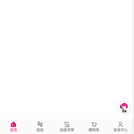
首頁
逛逛
追蹤清單
購物車
會員中心