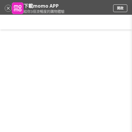
下載momo APP
開啟
給你3倍流暢度的購物體驗
請輸入搜尋關鍵字
首頁
限時搶購
直播
mo店+
看看買
家電
電玩
手機/相