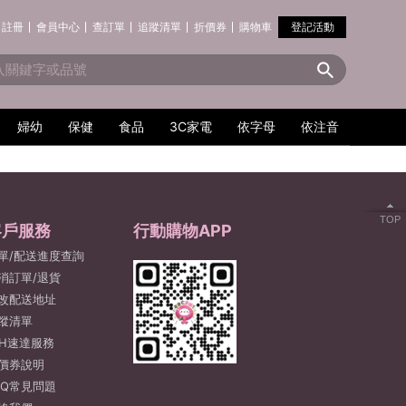
註冊
會員中心
查訂單
追蹤清單
折價券
購物車
登記活動
婦幼
保健
食品
3C家電
依字母
依注音
TOP
客戶服務
行動購物APP
單/配送進度查詢
消訂單/退貨
改配送地址
蹤清單
2H速達服務
價券說明
AQ常見問題