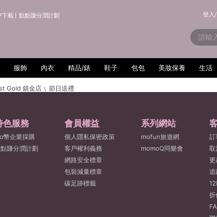
登入/
P下載
點點賺分潤計劃
服飾
內衣
精品/錶
鞋子
包包
美妝保養
生活
st Gold 鎮金店
節日送禮
特色服務
會員權益
系列網站
o幣企業採購
個人隱私保密政策
mofun旅遊網
訂
點點賺分潤計劃
客戶權利義務
momoQ同樂會
取
網路安全標章
更
包裝減量標章
追
碳足跡標籤
1
折
F