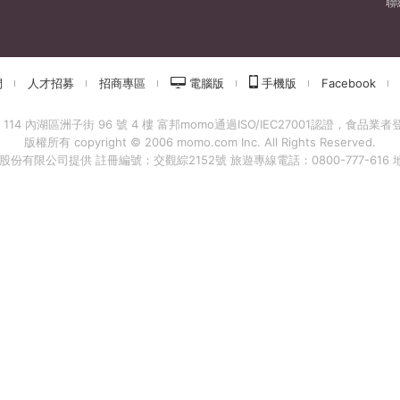
聯
們
人才招募
招商專區
電腦版
手機版
Facebook
 內湖區洲子街 96 號 4 樓 富邦momo通過ISO/IEC27001認證，食品業者登錄字
版權所有 copyright © 2006 momo.com Inc. All Rights Reserved.
有限公司提供 註冊編號：交觀綜2152號 旅遊專線電話：0800-777-616