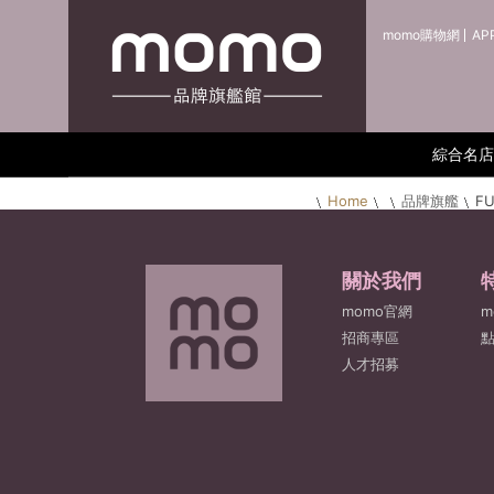
momo購物網
AP
綜合名店
Home
品牌旗艦
FU
關於我們
momo官網
m
招商專區
人才招募