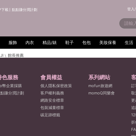
登入/
P下載
點點賺分潤計劃
服飾
內衣
精品/錶
鞋子
包包
美妝保養
生活
JI
館長推薦
特色服務
會員權益
系列網站
o幣企業採購
個人隱私保密政策
mofun旅遊網
訂
點點賺分潤計劃
客戶權利義務
momoQ同樂會
取
網路安全標章
更
包裝減量標章
追
碳足跡標籤
1
折
F