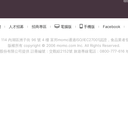
聯
們
人才招募
招商專區
電腦版
手機版
Facebook
 內湖區洲子街 96 號 4 樓 富邦momo通過ISO/IEC27001認證，食品業者登錄字
版權所有 copyright © 2006 momo.com Inc. All Rights Reserved.
有限公司提供 註冊編號：交觀綜2152號 旅遊專線電話：0800-777-616