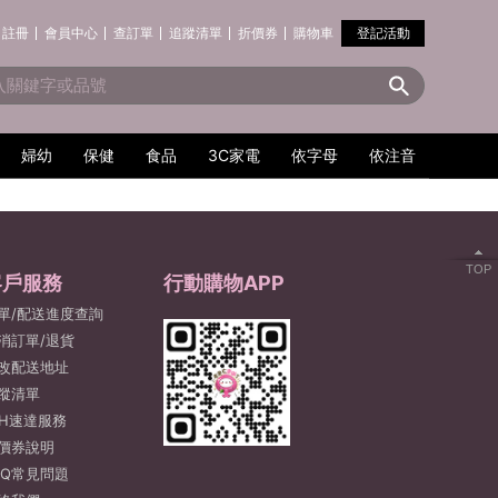
註冊
會員中心
查訂單
追蹤清單
折價券
購物車
登記活動
婦幼
保健
食品
3C家電
依字母
依注音
TOP
客戶服務
行動購物APP
單/配送進度查詢
消訂單/退貨
改配送地址
蹤清單
2H速達服務
價券說明
AQ常見問題