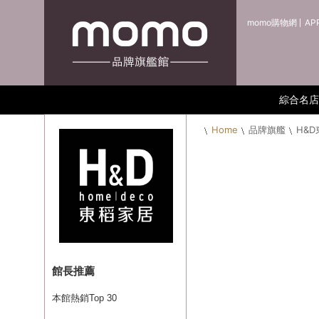
momo購物網
AP
綜合名店
Home
品牌旗艦
H&
館長推薦
本館熱銷Top 30