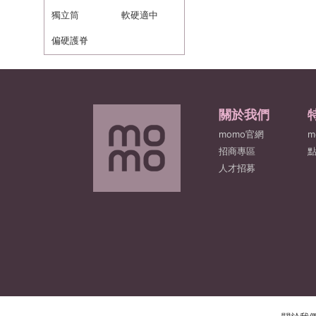
獨立筒
大
軟硬適中
偏硬護脊
關於我們
momo官網
m
招商專區
人才招募