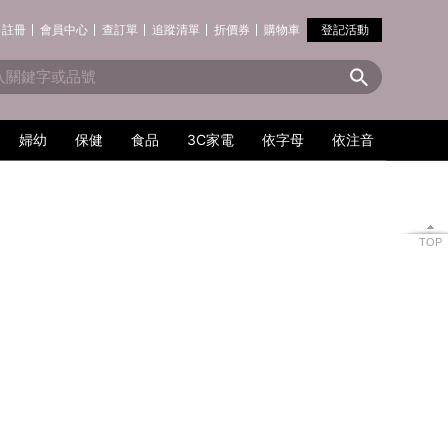
註冊
會員中心
查訂單
追蹤清單
折價券
購物車
登記活動
婦幼
保健
食品
3C家電
依字母
依注音
TOP