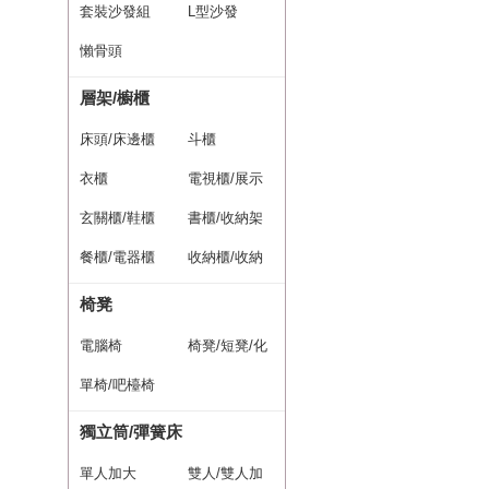
套裝沙發組
L型沙發
懶骨頭
層架/櫥櫃
床頭/床邊櫃
斗櫃
衣櫃
電視櫃/展示
玄關櫃/鞋櫃
櫃
書櫃/收納架
餐櫃/電器櫃
收納櫃/收納
整理箱
椅凳
電腦椅
椅凳/短凳/化
單椅/吧檯椅
妝椅
獨立筒/彈簧床
單人加大
雙人/雙人加