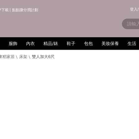
登入/
P下載
點點賺分潤計劃
服飾
內衣
精品/錶
鞋子
包包
美妝保養
生活
D東稻家居
床架
雙人加大6尺