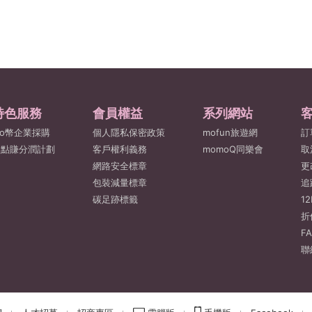
特色服務
會員權益
系列網站
o幣企業採購
個人隱私保密政策
mofun旅遊網
訂
點點賺分潤計劃
客戶權利義務
momoQ同樂會
取
網路安全標章
更
包裝減量標章
追
碳足跡標籤
1
折
F
聯