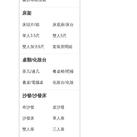
床架
床頭片/箱
床底座/床台
單人3.5尺
雙人5尺
雙人加大6尺
套裝房間組
桌類/化妝台
茶几/邊几
餐桌椅/吧檯
書桌/電腦桌
桌椅
化妝台/化妝
桌椅組
沙發/沙發床
布沙發
皮沙發
沙發床
單人座
雙人座
三人座