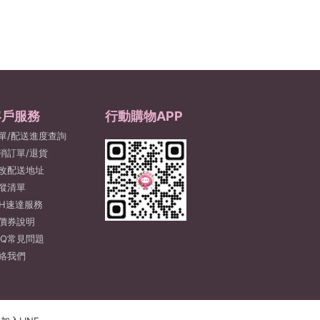
客戶服務
行動購物APP
單/配送進度查詢
消訂單/退貨
改配送地址
蹤清單
2H速達服務
價券說明
AQ常見問題
絡我們