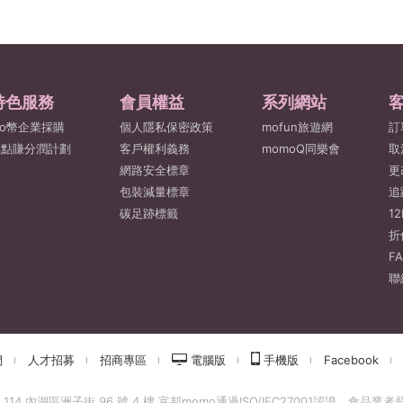
特色服務
會員權益
系列網站
o幣企業採購
個人隱私保密政策
mofun旅遊網
訂
點點賺分潤計劃
客戶權利義務
momoQ同樂會
取
網路安全標章
更
包裝減量標章
追
碳足跡標籤
1
折
F
聯
們
人才招募
招商專區
電腦版
手機版
Facebook
 內湖區洲子街 96 號 4 樓 富邦momo通過ISO/IEC27001認證，食品業者登錄字