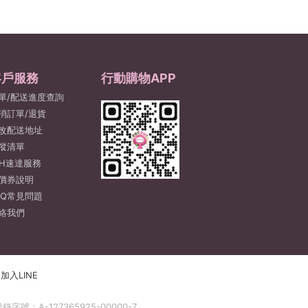
客戶服務
行動購物APP
單/配送進度查詢
消訂單/退貨
改配送地址
蹤清單
2H速達服務
價券說明
AQ常見問題
絡我們
加入LINE
號：A-127365925-00000-7