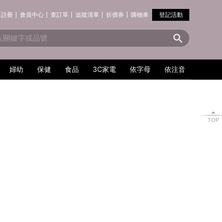
註冊
會員中心
查訂單
追蹤清單
折價券
購物車
登記活動
婦幼
保健
食品
3C家電
依字母
依注音
TOP