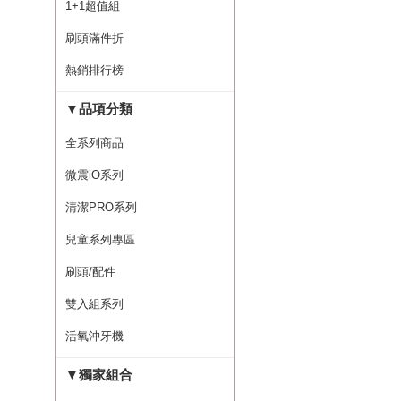
1+1超值組
刷頭滿件折
熱銷排行榜
▼品項分類
全系列商品
微震iO系列
清潔PRO系列
兒童系列專區
刷頭/配件
雙入組系列
活氧沖牙機
▼獨家組合