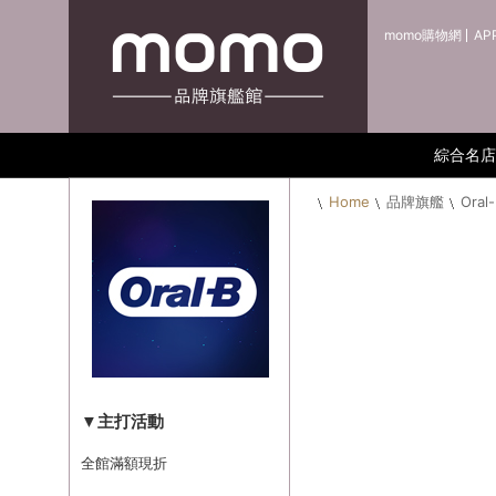
momo購物網
AP
綜合名店
Home
品牌旗艦
Oral
▼主打活動
全館滿額現折