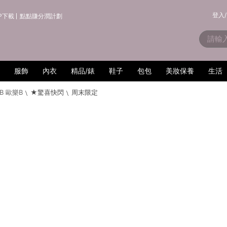
登入/
P下載
點點賺分潤計劃
服飾
內衣
精品/錶
鞋子
包包
美妝保養
生活
-B 歐樂B
★驚喜快閃
周末限定