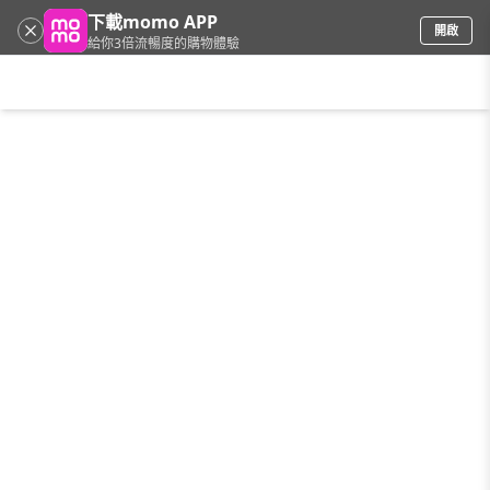
下載momo APP
開啟
給你3倍流暢度的購物體驗
請輸入搜尋關鍵字
首頁
限時搶購
直播
mo店+
看看買
家電
電玩
手機/相