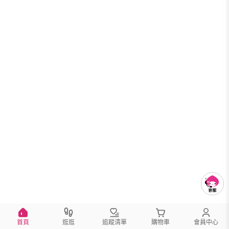
首頁
逛逛
追蹤清單
購物車
會員中心