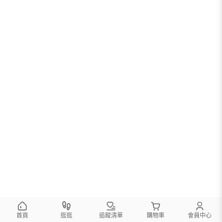
首頁
逛逛
追蹤清單
購物車
會員中心