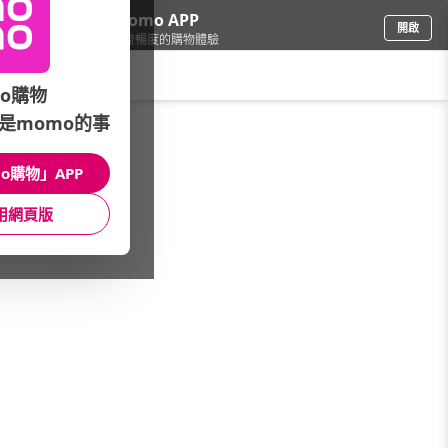
下載momo APP
開啟
給你3倍流暢度的購物體驗
請輸入搜尋關鍵字
o購物
是momo的事
品牌旗艦
/
GIGABYTE 技嘉
/
電競周邊
o購物」APP
館長推薦
月銷量
新上市
價格
評價
用網頁版
很抱歉，沒有篩選到符合條件的商品
您可以調整篩選條件試試看