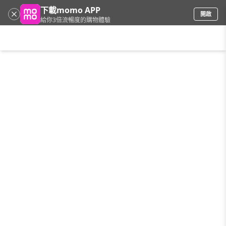
下載momo APP
開啟
給你3倍流暢度的購物體驗
請輸入搜尋關鍵字
首頁
限時搶購
直播
mo店+
看看買
家電
電玩
手機/相