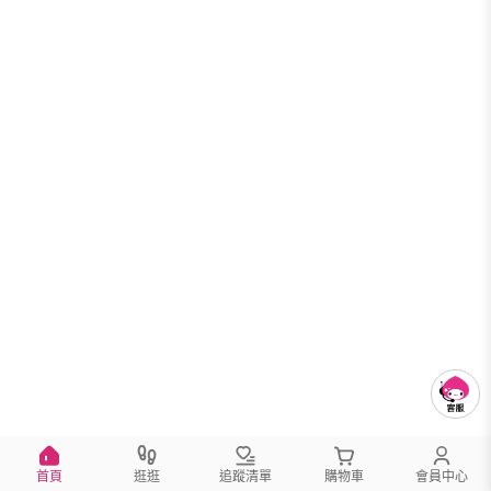
首頁
逛逛
追蹤清單
購物車
會員中心