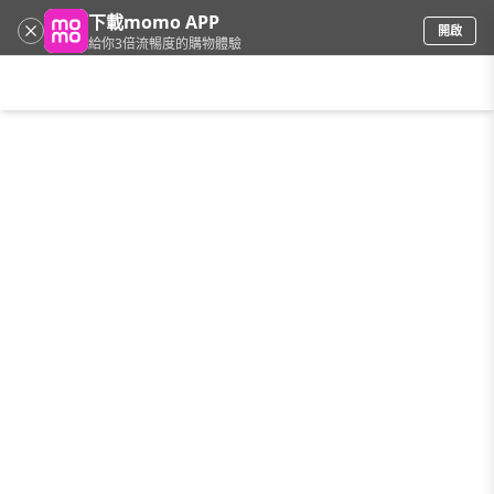
下載momo APP
開啟
給你3倍流暢度的購物體驗
請輸入搜尋關鍵字
首頁
限時搶購
直播
mo店+
看看買
家電
電玩
手機/相