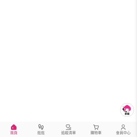
首頁
逛逛
追蹤清單
購物車
會員中心