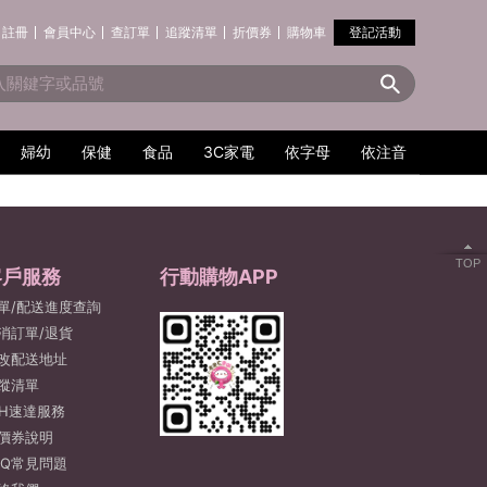
註冊
會員中心
查訂單
追蹤清單
折價券
購物車
登記活動
婦幼
保健
食品
3C家電
依字母
依注音
TOP
客戶服務
行動購物APP
單/配送進度查詢
消訂單/退貨
改配送地址
蹤清單
2H速達服務
價券說明
AQ常見問題