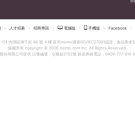
聯
們
人才招募
招商專區
電腦版
手機版
Facebook
 內湖區洲子街 96 號 4 樓 富邦momo通過ISO/IEC27001認證，食品業者登錄字
版權所有 copyright © 2006 momo.com Inc. All Rights Reserved.
有限公司提供 註冊編號：交觀綜2152號 旅遊專線電話：0800-777-616