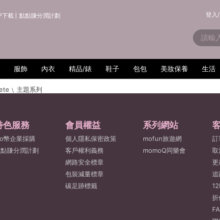
登入/
P下載
點點賺分潤計劃
服飾
內衣
精品/錶
鞋子
包包
美妝保養
生活
ete
主題系列
特色服務
會員權益
系列網站
o幣企業採購
個人隱私保密政策
mofun旅遊網
訂
點點賺分潤計劃
客戶權利義務
momoQ同樂會
取
網路安全標章
更
包裝減量標章
追
碳足跡標籤
1
折
F