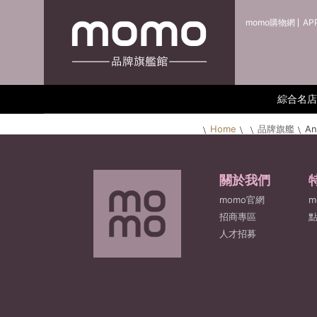
momo購物網
AP
綜合名店
Home
品牌旗艦
A
關於我們
momo官網
m
招商專區
人才招募