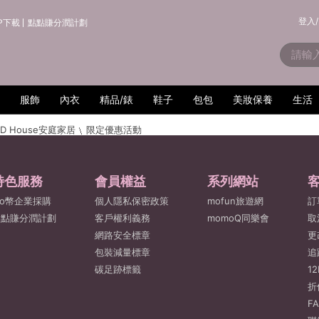
登入/
P下載
點點賺分潤計劃
服飾
內衣
精品/錶
鞋子
包包
美妝保養
生活
nD House安庭家居
限定優惠活動
特色服務
會員權益
系列網站
o幣企業採購
個人隱私保密政策
mofun旅遊網
訂
點點賺分潤計劃
客戶權利義務
momoQ同樂會
取
網路安全標章
更
包裝減量標章
追
碳足跡標籤
1
折
F