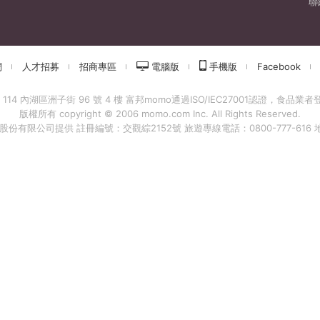
聯
們
人才招募
招商專區
電腦版
手機版
Facebook
 內湖區洲子街 96 號 4 樓 富邦momo通過ISO/IEC27001認證，食品業者登錄字
版權所有 copyright © 2006 momo.com Inc. All Rights Reserved.
有限公司提供 註冊編號：交觀綜2152號 旅遊專線電話：0800-777-616