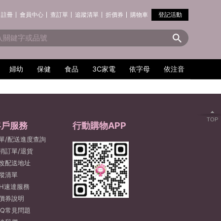
註冊
會員中心
查訂單
追蹤清單
折價券
購物車
登記活動
婦幼
保健
食品
3C家電
依字母
依注音
TOP
客戶服務
行動購物APP
單/配送進度查詢
消訂單/退貨
改配送地址
蹤清單
2H速達服務
價券說明
AQ常見問題