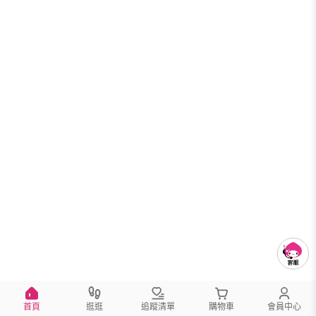
首頁
逛逛
追蹤清單
購物車
會員中心