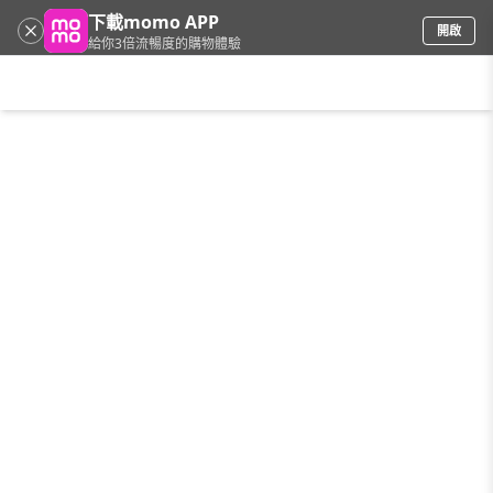
下載momo APP
開啟
給你3倍流暢度的購物體驗
請輸入搜尋關鍵字
首頁
限時搶購
直播
mo店+
看看買
家電
電玩
手機/相