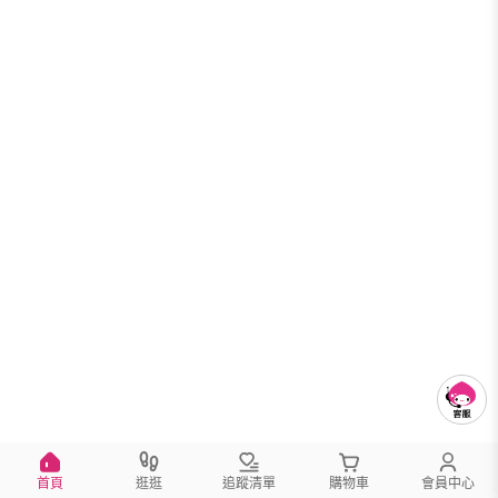
首頁
逛逛
追蹤清單
購物車
會員中心