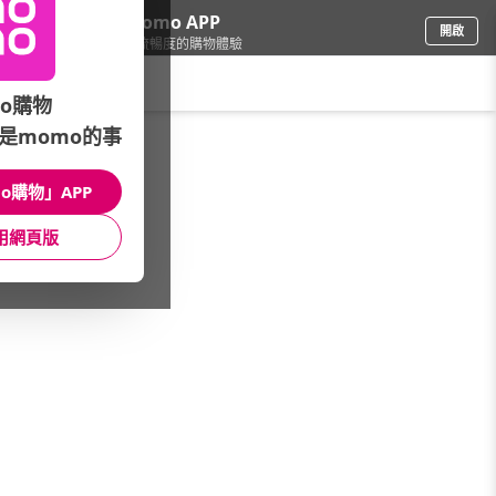
下載momo APP
開啟
給你3倍流暢度的購物體驗
請輸入搜尋關鍵字
o購物
是momo的事
母嬰玩具
/
奶瓶/消毒鍋/吸乳器
/
授乳用品
/
溢乳墊/清淨棉
o購物」APP
館長推薦
月銷量
新上市
價格
評價
用網頁版
很抱歉，沒有篩選到符合條件的商品
您可以調整篩選條件試試看