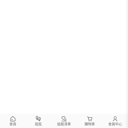
首頁
逛逛
追蹤清單
購物車
會員中心