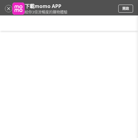
下載momo APP
開啟
給你3倍流暢度的購物體驗
請輸入搜尋關鍵字
首頁
限時搶購
直播
mo店+
看看買
家電
電玩
手機/相