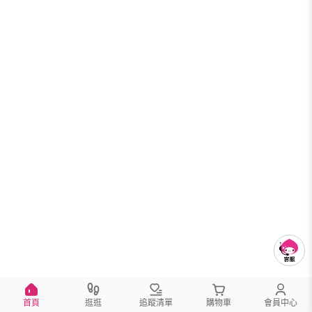
首頁
逛逛
追蹤清單
購物車
會員中心