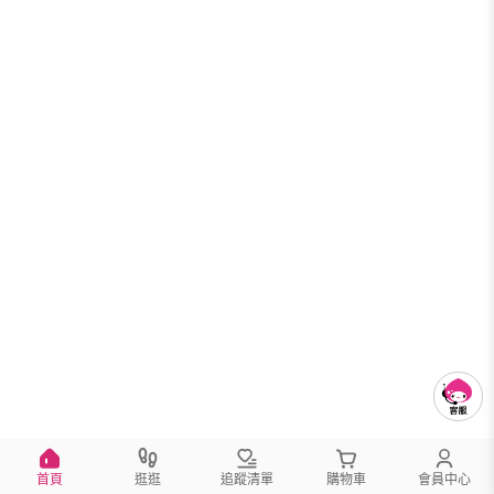
首頁
逛逛
追蹤清單
購物車
會員中心