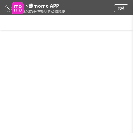
下載momo APP
開啟
給你3倍流暢度的購物體驗
請輸入搜尋關鍵字
首頁
限時搶購
直播
mo店+
看看買
家電
電玩
手機/相