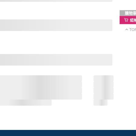
購物
結
TO