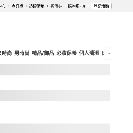
中心
查訂單
追蹤清單
折價券
購物車 (0)
登記活動
女時尚
男時尚
精品/飾品
彩妝保養
個人清潔
日用/紙品
母