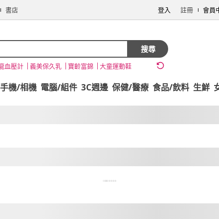
書店
登入
註冊
會員
搜尋
龍血壓計
義美保久乳
寶齡富錦
大童運動鞋
手機/相機
電腦/組件
3C週邊
保健/醫療
食品/飲料
生鮮