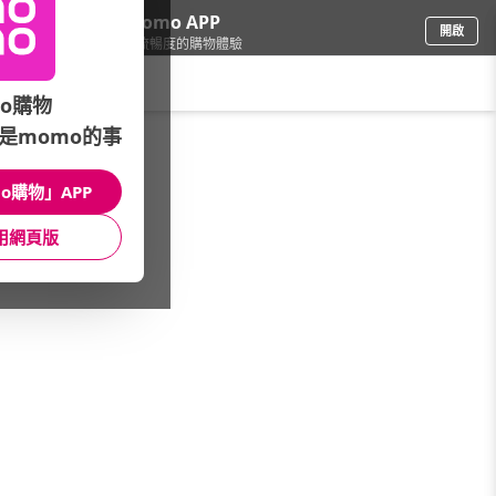
下載momo APP
開啟
給你3倍流暢度的購物體驗
請輸入搜尋關鍵字
o購物
是momo的事
母嬰玩具
/
餐具/餐椅/調理機
/
精選品牌
/
thinkbaby
o購物」APP
館長推薦
月銷量
新上市
價格
評價
用網頁版
很抱歉，沒有篩選到符合條件的商品
您可以調整篩選條件試試看