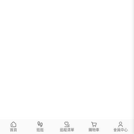
首頁
逛逛
追蹤清單
購物車
會員中心