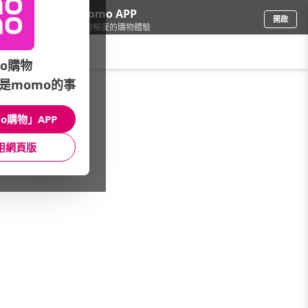
下載momo APP
開啟
給你3倍流暢度的購物體驗
請輸入搜尋關鍵字
o購物
是momo的事
母嬰玩具
/
嬰幼兒浴盆/便器
o購物」APP
浴盆/浴網
便器/便盆/馬桶
洗澡用品
用網頁版
清潔/配件
精選大牌
精選大牌
館長推薦
主打活動