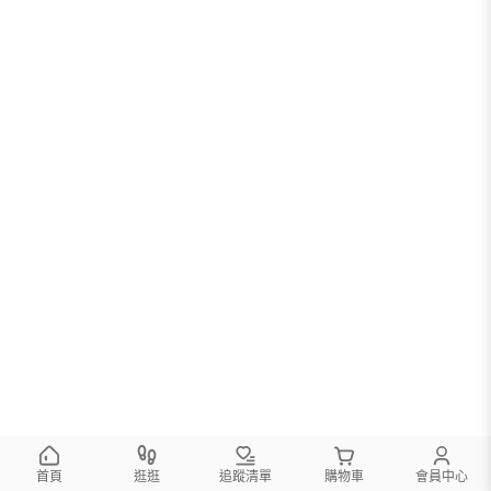
首頁
逛逛
追蹤清單
購物車
會員中心