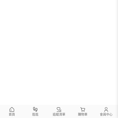
首頁
逛逛
追蹤清單
購物車
會員中心