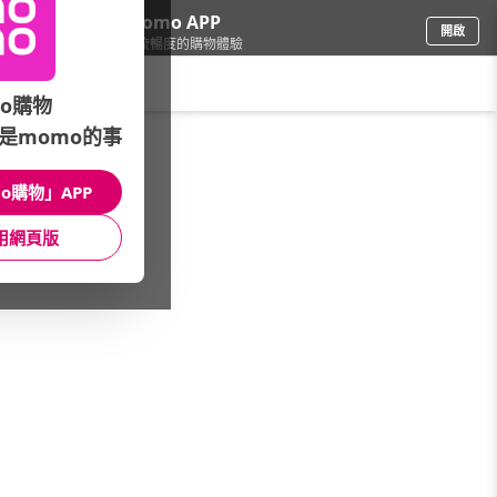
下載momo APP
開啟
給你3倍流暢度的購物體驗
請輸入搜尋關鍵字
o購物
是momo的事
家電
/
液晶電視
/
國產品牌
/
KOLIN
o購物」APP
館長推薦
月銷量
新上市
價格
評價
用網頁版
很抱歉，沒有篩選到符合條件的商品
您可以調整篩選條件試試看