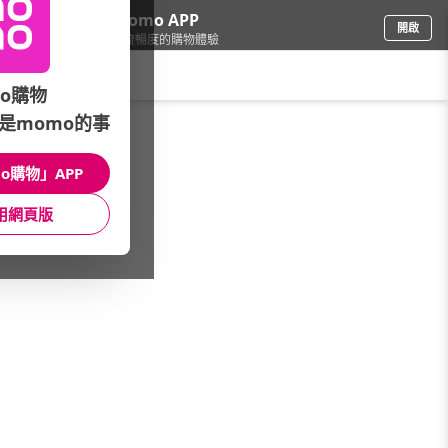
下載momo APP
開啟
給你3倍流暢度的購物體驗
請輸入搜尋關鍵字
o購物
是momo的事
家電
/
風扇
/
▼國際牌
/
DC扇
o購物」APP
館長推薦
月銷量
新上市
價格
評價
用網頁版
很抱歉，沒有篩選到符合條件的商品
您可以調整篩選條件試試看