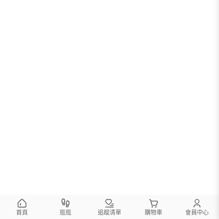
首頁
逛逛
追蹤清單
購物車
會員中心