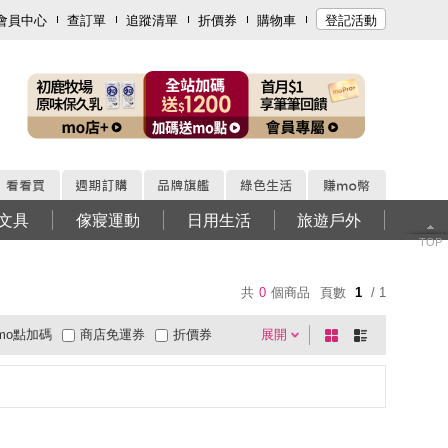
會員中心
查訂單
追蹤清單
折價券
購物車
登記活動
文具
傢寢運動
日用生活
旅遊戶外
TOP
共
0
個商品
頁數
1
/ 1
mo點加碼
商店免運券
折價券
展開
棋
條
0利率
商品有量
快速到貨
盤
列
超商取貨
大家電安心配
有影片
式
式
電視購物
低溫宅配
週期購
貨到付款
超商付款
直配大陸
5
4
及以上
3
及以上