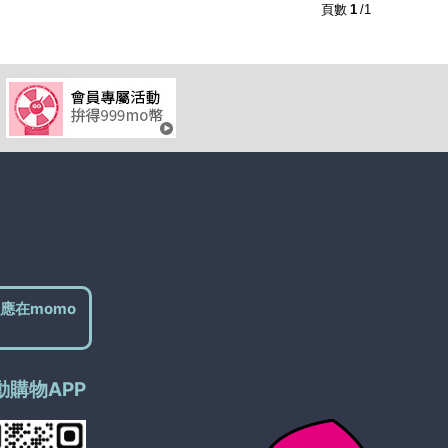
2
及以上
1
及以上
頁數
1
/1
應在momo
動購物APP