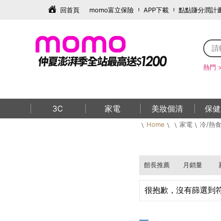
回首頁
momo富立保險
APP下載
點點賺分潤計
熱門 
3C
家電
美妝個清
保健
Home
家電
冷/熱
館長推薦
月銷量
很抱歉，沒有篩選到