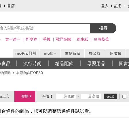
畫
書店
登入
註冊
搜尋
>
買一送一
即享券
手機
戰鬥陀螺
衛生紙
冷凍藍莓
/食品
流行時尚
精品配飾
母嬰用品
圖書
食物調理
本館熱銷TOP30
新上市
價格
評價
~
確認
符合條件的商品，您可以調整篩選條件試試看。