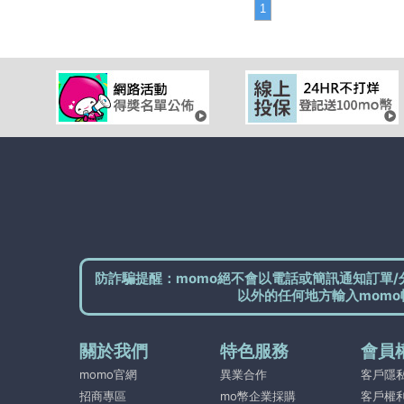
1
防詐騙提醒：momo絕不會以電話或簡訊通知訂單/
以外的任何地方輸入momo
關於我們
特色服務
會員
momo官網
異業合作
客戶隱
招商專區
mo幣企業採購
客戶權