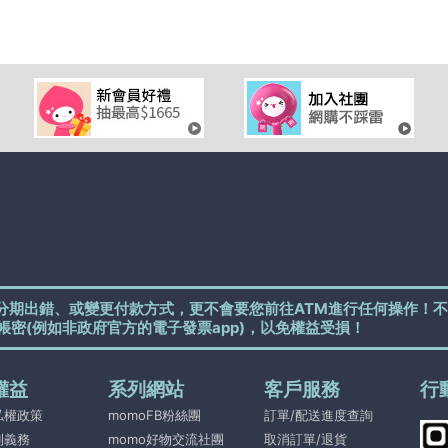
分期出錯、或變更付款方式，更不會要您前往ATM進行任何操作！不
帳密(例如非政府官方的電子發票app)，以免權益受損！
權益
系列網站
客戶服務
行
私權政策
momoFB粉絲團
訂單/配送進度查詢
利義務
momo好物交流社團
取消訂單/退貨