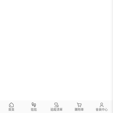
首頁
逛逛
追蹤清單
購物車
會員中心