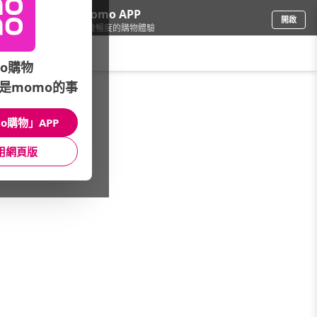
下載momo APP
開啟
給你3倍流暢度的購物體驗
請輸入搜尋關鍵字
o購物
是momo的事
家電
/
冷/熱食物調理
/
冰淇淋機/刨冰機
o購物」APP
館長推薦
月銷量
新上市
價格
評價
用網頁版
很抱歉，沒有篩選到符合條件的商品
您可以調整篩選條件試試看