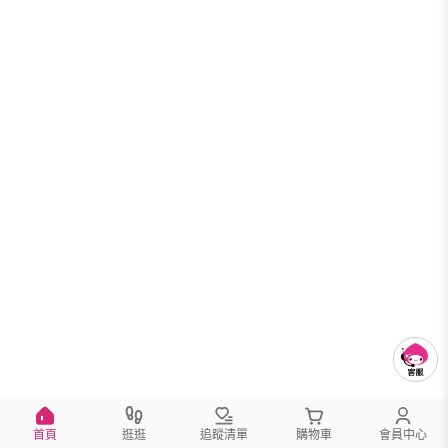
首頁
逛逛
追蹤清單
購物車
會員中心