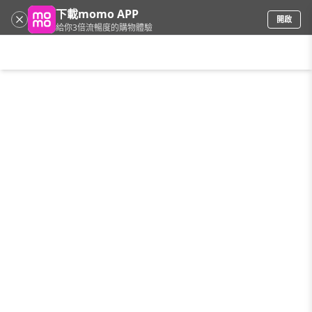
下載momo APP
開啟
給你3倍流暢度的購物體驗
請輸入搜尋關鍵字
首頁
限時搶購
直播
mo店+
看看買
家電
電玩
手機/相