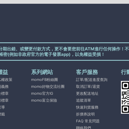
分期出錯、或變更付款方式，更不會要您前往ATM進行任何操作！不
帳密(例如非政府官方的電子發票app)，以免權益受損！
權益
系列網站
客戶服務
行
私權政策
momoFB粉絲團
訂單/配送進度查詢
利義務
momo好物交流社團
取消訂單/退貨
全標章
momo官方IG
更改配送地址
量標章
momo富立保險
追蹤清單
宣導
快速到貨服務
標籤
折價券說明
FAQ 常見問題
聯絡我們