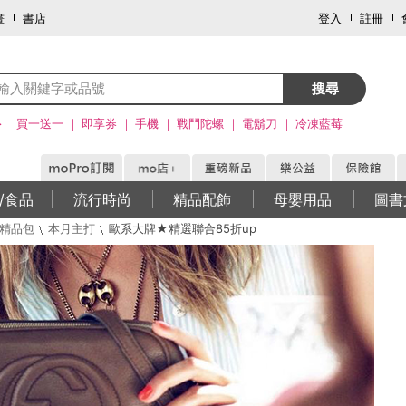
畫
書店
登入
註冊
搜尋
>
買一送一
即享券
手機
戰鬥陀螺
電鬍刀
冷凍藍莓
/食品
流行時尚
精品配飾
母嬰用品
圖書
精品包
本月主打
歐系大牌★精選聯合85折up