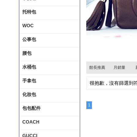
托特包
WOC
公事包
腰包
水桶包
館長推薦
月銷量
手拿包
很抱歉，沒有篩選到
化妝包
1
包包配件
COACH
GUCCI