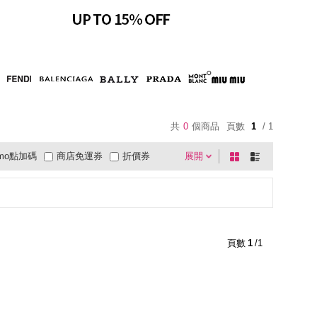
共
0
個商品
頁數
1
/ 1
mo點加碼
商店免運券
折價券
展開
棋
條
0利率
商品有量
快速到貨
盤
列
超商取貨
大家電安心配
有影片
式
式
電視購物
低溫宅配
週期購
貨到付款
超商付款
直配大陸
5
4
及以上
3
及以上
2
及以上
1
及以上
頁數
1
/1