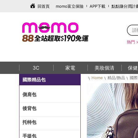
回首頁
momo富立保險
APP下載
點點賺分潤計
熱門 
3C
家電
美妝個清
保健
Home
精品/飾品
國際
國際精品包
側肩包
後背包
托特包
手提包