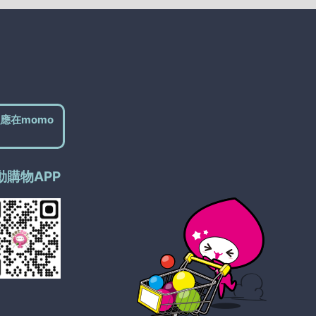
應在momo
動購物APP