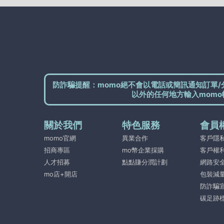
防詐騙提醒：momo絕不會以電話或簡訊通知訂單/
以外的任何地方輸入momo
關於我們
特色服務
會員
momo官網
異業合作
客戶隱
招商專區
mo幣企業採購
客戶權
人才招募
點點賺分潤計劃
網路安
mo店+開店
包裝減
防詐騙
碳足跡