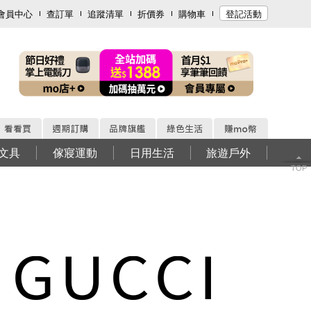
會員中心
查訂單
追蹤清單
折價券
購物車
登記活動
文具
傢寢運動
日用生活
旅遊戶外
TOP