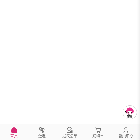
首頁
逛逛
追蹤清單
購物車
會員中心