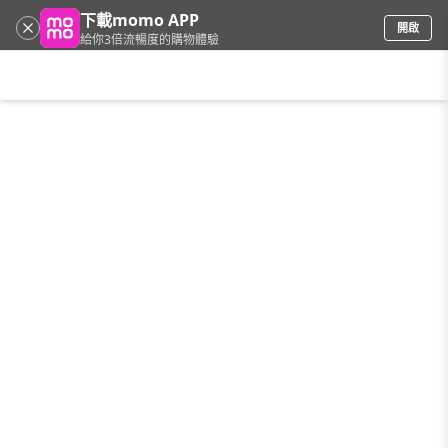
下載momo APP
開啟
給你3倍流暢度的購物體驗
請輸入搜尋關鍵字
首頁
限時搶購
直播
mo店+
看看買
家電
電玩
手機/相