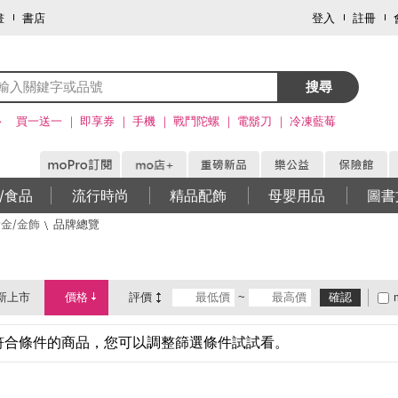
畫
書店
登入
註冊
搜尋
>
買一送一
即享券
手機
戰鬥陀螺
電鬍刀
冷凍藍莓
/食品
流行時尚
精品配飾
母嬰用品
圖書
金/金飾
品牌總覽
新上市
價格
評價
~
確認
符合條件的商品，您可以調整篩選條件試試看。