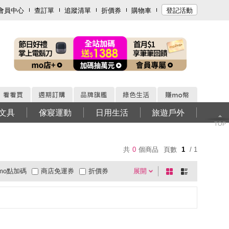
會員中心
查訂單
追蹤清單
折價券
購物車
登記活動
文具
傢寢運動
日用生活
旅遊戶外
TOP
共
0
個商品
頁數
1
/ 1
mo點加碼
商店免運券
折價券
展開
棋
條
0利率
商品有量
快速到貨
盤
列
超商取貨
大家電安心配
有影片
式
式
電視購物
低溫宅配
週期購
貨到付款
超商付款
直配大陸
5
4
及以上
3
及以上