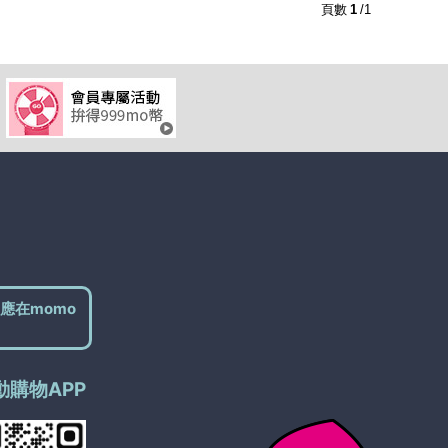
2
及以上
1
及以上
頁數
1
/1
應在momo
動購物APP