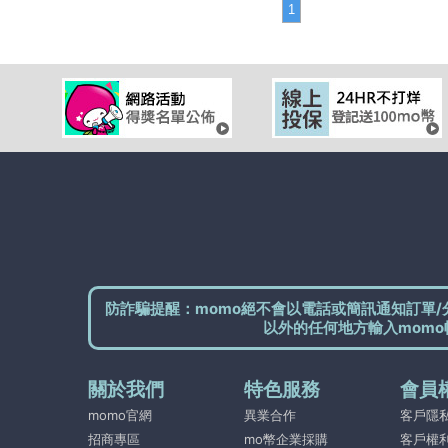
1
防詐騙提醒：momo絕不會以電話或簡訊通知訂單/
以外的任何地方輸入momo
關於我們
特色服務
會員
momo官網
異業合作
客戶隱
招商專區
mo幣企業採購
客戶權