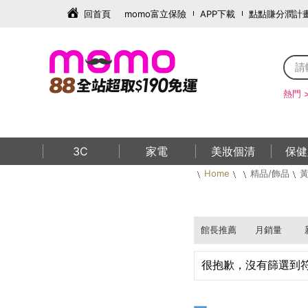
回首頁
momo富立保險
APP下載
點點賺分潤計
熱門 
3C
家電
美妝個清
保健
Home
精品/飾品
黃
館長推薦
月銷量
很抱歉，沒有篩選到