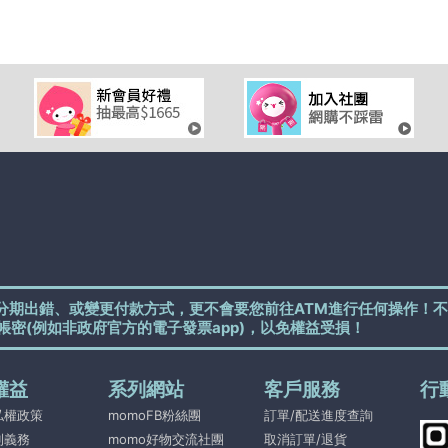
分期出錯、或變更付款方式，更不會要您前往ATM進行任何操作！不
帳密(例如非政府官方的電子發票app)，以免權益受損！
權益
系列網站
客戶服務
行
私權政策
momoFB粉絲團
訂單/配送進度查詢
利義務
momo好物交流社團
取消訂單/退貨