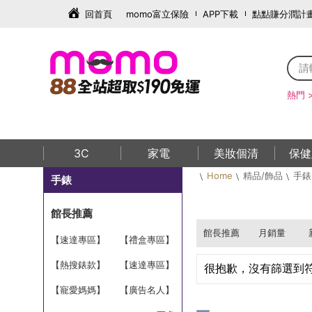
回首頁
momo富立保險
APP下載
點點賺分潤計
熱門 
3C
家電
美妝個清
保健
Home
精品/飾品
手錶
手錶
館長推薦
館長推薦
月銷量
【速達專區】
【禮盒專區】
熱門推薦品牌
【熱搜錶款】
錶心意首選
【速達專區】
很抱歉，沒有篩選到
每日TOP100
【寵愛媽媽】
精選品牌5折
【廣告名人】