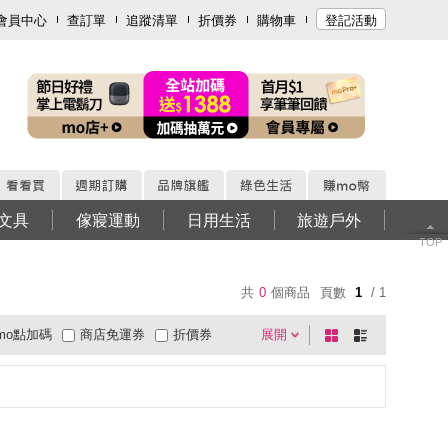
會員中心
查訂單
追蹤清單
折價券
購物車
登記活動
文具
傢寢運動
日用生活
旅遊戶外
TOP
共
0
個商品
頁數
1
/ 1
mo點加碼
商店免運券
折價券
展開
棋
條
0利率
商品有量
快速到貨
盤
列
超商取貨
大家電安心配
有影片
式
式
電視購物
低溫宅配
週期購
貨到付款
超商付款
直配大陸
5
4
及以上
3
及以上