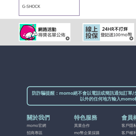
G-SHOCK
防詐騙提醒：momo絕不會以電話或簡訊通知訂單/
以外的任何地方輸入momo
關於我們
特色服務
會員
momo官網
異業合作
客戶隱
招商專區
mo幣企業採購
客戶權