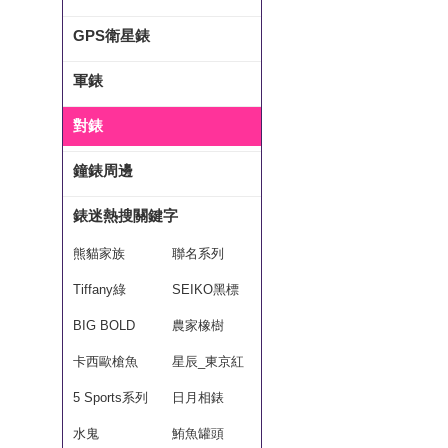
GPS衛星錶
軍錶
對錶
鐘錶周邊
錶迷熱搜關鍵字
熊貓家族
聯名系列
Tiffany綠
SEIKO黑標
BIG BOLD
農家橡樹
卡西歐槍魚
星辰_東京紅
5 Sports系列
日月相錶
水鬼
鮪魚罐頭