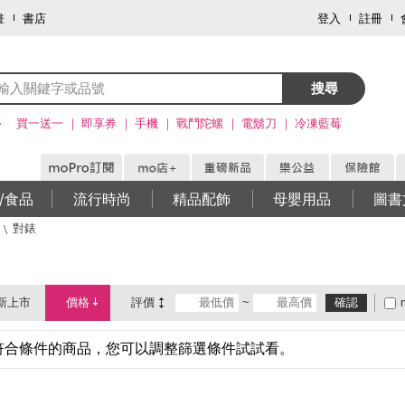
畫
書店
登入
註冊
搜尋
>
買一送一
即享券
手機
戰鬥陀螺
電鬍刀
冷凍藍莓
/食品
流行時尚
精品配飾
母嬰用品
圖書
對錶
新上市
價格
評價
~
確認
符合條件的商品，您可以調整篩選條件試試看。