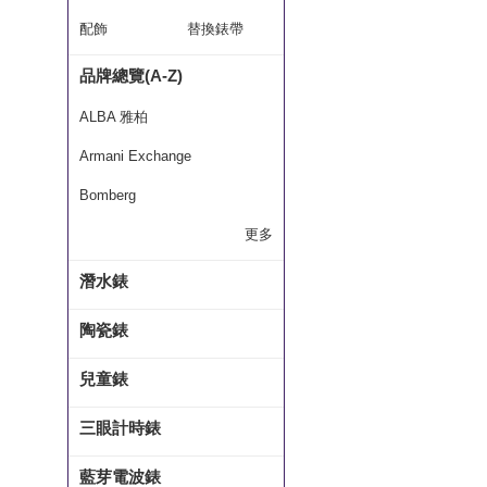
配飾
替換錶帶
品牌總覽(A-Z)
ALBA 雅柏
Armani Exchange
Bomberg
更多
潛水錶
陶瓷錶
兒童錶
三眼計時錶
藍芽電波錶