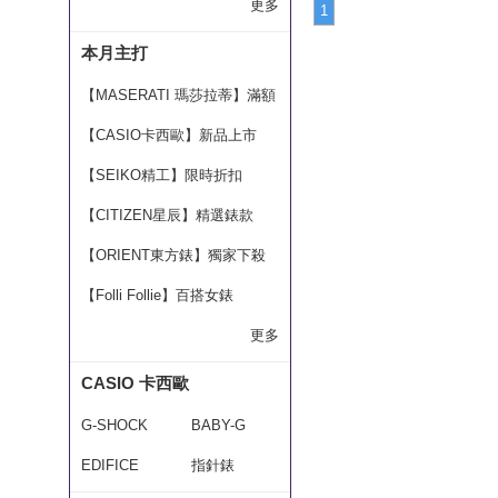
精選5折起
up
配戴特集
更多
1
本月主打
【MASERATI 瑪莎拉蒂】滿額
折$800
【CASIO卡西歐】新品上市
【SEIKO精工】限時折扣
【CITIZEN星辰】精選錶款
【ORIENT東方錶】獨家下殺
【Folli Follie】百搭女錶
更多
CASIO 卡西歐
G-SHOCK
BABY-G
EDIFICE
指針錶