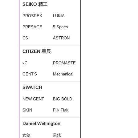
SEIKO 精工
PROSPEX
LUKIA
PRESAGE
5 Sports
CS
ASTRON
CITIZEN 星辰
xC
PROMASTE
GENT'S
R
Mechanical
SWATCH
NEW GENT
BIG BOLD
SKIN
Flik Flak
Daniel Wellington
女錶
男錶