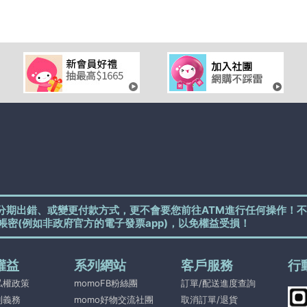
分期出錯、或變更付款方式，更不會要您前往ATM進行任何操作！不
帳密(例如非政府官方的電子發票app)，以免權益受損！
權益
系列網站
客戶服務
行
私權政策
momoFB粉絲團
訂單/配送進度查詢
利義務
momo好物交流社團
取消訂單/退貨