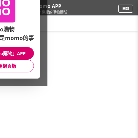
下載momo APP
開啟
給你3倍流暢度的購物體驗
請輸入搜尋關鍵字
o購物
是momo的事
精品/飾品
/
鐘錶周邊
/
收藏盒
/
8只以上
o購物」APP
館長推薦
月銷量
新上市
價格
評價
用網頁版
很抱歉，沒有篩選到符合條件的商品
您可以調整篩選條件試試看