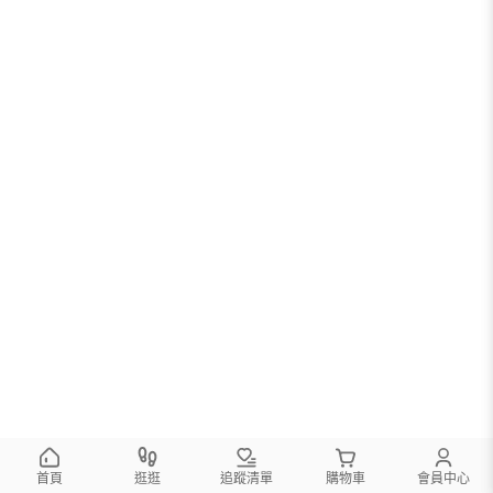
首頁
逛逛
追蹤清單
購物車
會員中心